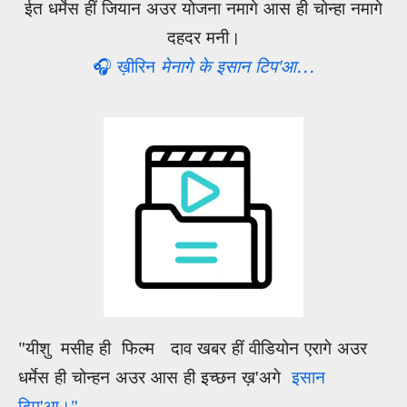
ईत धर्मेस हीं जियान अउर योजना नमागे आस ही चोन्हा नमागे
दहदर मनी।
🎧 ख़ीरिन
मेनागे के इसान टिप'आ...
"यीशु मसीह ही फिल्म दाव खबर हीं वीडियोन एरागे अउर
धर्मेस ही चोन्हन अउर आस ही इच्छन ख़'अगे
इसान
टिप'आ।"....