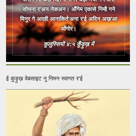
सोभना र'अन नेकअन। औंगेम एकासे निम्है गने
मिनुर गे अदही आनाकिर्त'अना र'ई अदिन अख़'आ
ओंगोर।
कुलुस्सियों ४:५ कुँड़ुख़ में
ई कुड़ुख़ वेबसाइट नु निमन स्वागत र'ई