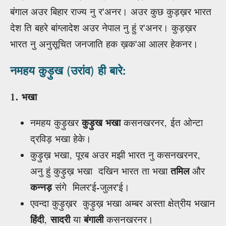
बंगाल अउर बिहार राज्य नु र'अनर। अउर कुछ कुड़ख़र भारत
देश ति बहरे बांग्लादेश अउर नेपाल नु हुं र'अनर। कुड़ख़र
भारत नु अनुसूचित जनजाति हक ख़क'आ आलर हेकनर।
नमहय कुड़ुख (उरांव) ही बारे:
1. भखा
नमहय कुड़ुखर
कुड़ुख भखा
कसनखरनर, ईत ओन्टा
द्रविड़ भखा हेके।
कुड़ुख़ भखा, पूरब अउर मझी भारत नु कसनखरनर,
अनु हुं कुड़ुख़ भखा दखिन भारत ता भखा
तमिल
और
कन्नड़
संगे मिलर'ई-जुलर'ई।
एवन्दा कुड़ुख़र कुड़ुख़ भखा अम्बर अस्ता क्षेत्रीय भखान
हिंदी
,
सादरी
या
बंगाली
कसनखरनर।