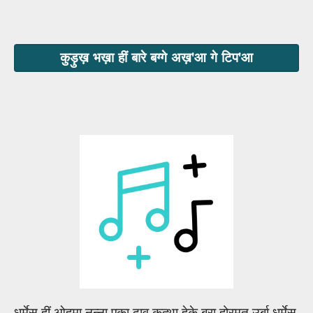
कुड़ुख़ भख़ा हीं बारे बग्गे अख़'आ गे टिप'आ
धर्मेस हीं ओहमा नन्ना एका दाव कत्था हेके बरा होरमत उर्बा धर्मेस