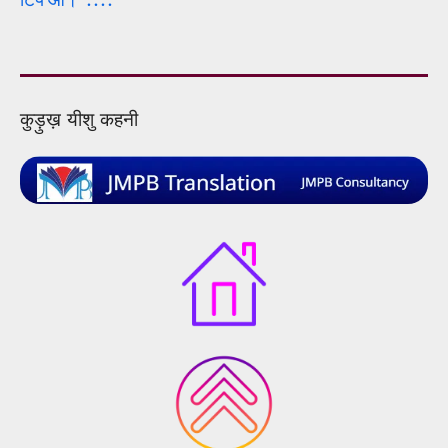
कुड़ुख़ यीशु कहनी