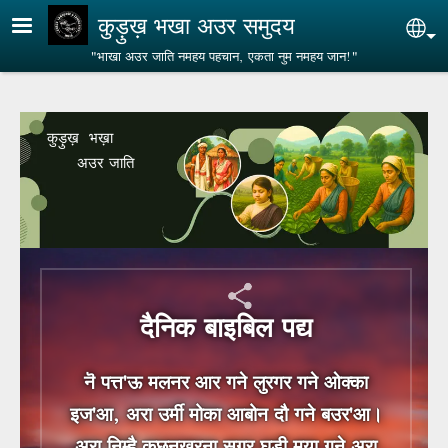
Skip to main content
कुड़ुख़ भखा अउर समुदय
Sel
"भाखा अउर जाति नमहय पहचान, एकता नुम नमहय जान!"
कुड़ुख़ भख़ा
अउर जाति
दैनिक बाइबिल पद्य
नॆ पत्त'ऊ मलनर आर गने लुरगर गने ओक्‍का
इज'आ, अरा उर्मी मोका आबोन दौ गने बउर'आ।
अरा निम्‍है कछनख्रना सगर घड़ी मया गने अरा