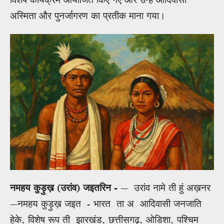
अस्मिता और पुनर्जागरण का प्रतीक माना गया।
नमहय कुड़ुख़ (उरांव) जइतरिन -
— उरांव नामे ती हुं अख़नर
—नमहय कुड़ुख़ जइत - भारत ता अ आदिवासी जनजाति
हेके, विशेष रूप ती झारखंड, छत्तीसगढ़, ओडिशा, पश्चिम