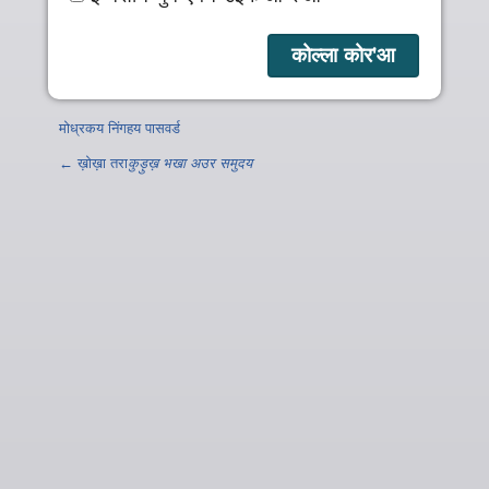
मोध्रकय निंगहय पासवर्ड
← ख़ोख़ा तरा
कुड़ुख़ भखा अउर समुदय