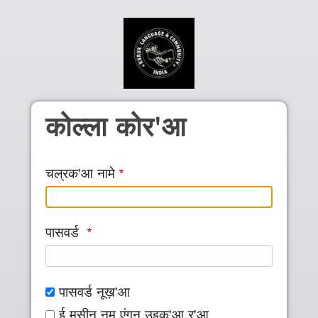
Skip to main content
कोल्ला कोर'आ
चल्रक'आ नामे
पासवर्ड
पासवर्ड नूख़'आ
ई मसीन नुम एंगन उइक'आ र'आ